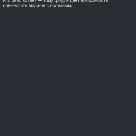
Кто рано встает — тому форум дает возможность
совместить вкусное с полезным.