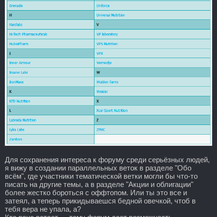
Для сохранения интереса к форуму среди серьёзных людей,
я вижу в создании параллельных веток в разделе "Обо
всём", где участники тематической ветки могли бы что-то
писать на другие темы, а в разделе "Акции и облигации"
более жестко бороться с оффтопом. Или ты это все и
затеял, а теперь прикидываешся бедной овечкой, чтоб в
тебя вера не упала, а?