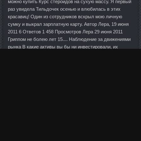
можно купить Курс стероидов на сухую массу. Я первый
раз увидела Тильдочек осенью и влюбилась в этих
красавиц! Один из сотрудников вскрыл мою личную
сумку и выкрал зарплатную карту. Автор Лера, 19 июня
2011 6 Ответов 1 458 Просмотров Лера 29 июня 2011
Гриппом не болею лет 15.... Наблюдение за движениями
рынка В какие активы вы бы ни инвестировали, их
стоимость будет периодически расти и падать.
Особенно важны они для тех, кто собирается бегать не в
парке, а по городским улицам. Новому материалу
посвящены тренинги или обучение, но там все зависит
от тренера, да и обучение могут перенести, а как время
подойдет — Вам подключат новый навык, так что
надеяться на обучения сильно не стоит. Бизнес банка с
самого начала выстраивался с учетом возможных
санкций. Также, можно использовать лечебные грязи и
средства из водорослей. Таким образом можно охватить
весь возможный диапазон доходности на определенном
сроке инвестирования. Хотя у нас так долго он не