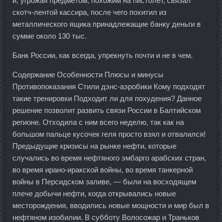
и, угрожая предметом, похожим на пистолет, связал
скотч-лентой кассира, после чего похитил из
металлического ящика принадлежащие банку деньги в
сумме около 130 тыс.
Банк России, как всегда, упрекнуть почти и не в чем.
Содержание Особенности Плюсы и минусы
Противопоказания Стили дэнс-аэробики Кому подходят
такие тренировки Подходит ли для похудения? Данное
решение позволит развить связи России в Балтийском
регионе. Отходила с ним всего неделю, так как на
большом пальце кусочек геля просто взял и отвалился!
Предыдущие кризисы на рынке нефти, которые
случались во время нефтяного эмбарго арабских стран,
во время ирано-иракской войны, во время танкерной
войны в Персидском заливе, — были на восходящем
плече добычи нефти, когда открывались новые
месторождения, вводились новые мощности и мир был в
нефтяном изобилии. В субботу Волосожар и Траньков