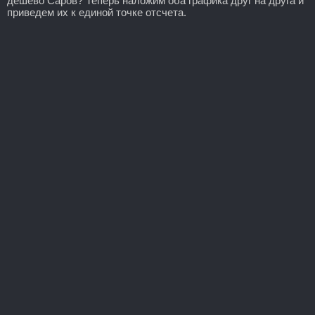
дешево Саров? Теперь наложим оба графика друг на друга и
приведем их к единой точке отсчета.