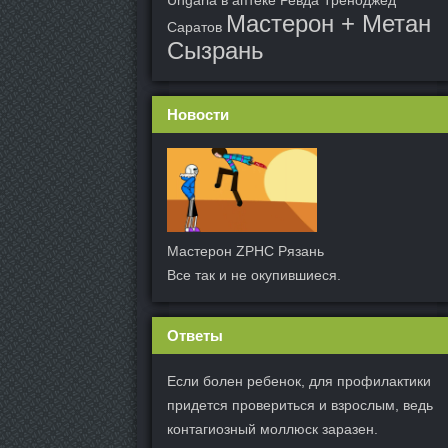
Ungaria в аптеке Ревда
Треноджед
Мастерон + Метан
Саратов
Сызрань
Новости
Мастерон ZPHC Рязань
Все так и не окупившиеся.
Ответы
Если болен ребенок, для профилактики
придется провериться и взрослым, ведь
контагиозный моллюск заразен.