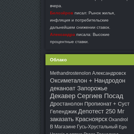
вчера.
Белозёров
писал: Рынок жилья,
инфляция и потребительские
дальнейшем снижении ставок.
Александра
писала: Высокие
процентные ставки.
Облако
Methandrostenolon Александровск
Оксиметалон + Нандродон
деканоат Запорожье
Декавер Сергиев Посад
Дростанолон Пропионат + Суст
Депотест 250 Мг
Геленджик
заказать Красноярск
Oxandrol
В Магазине Гусь-Хрустальный
Egis