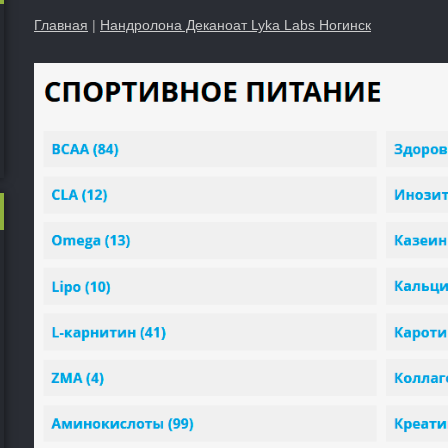
Главная
|
Нандролона Деканоат Lyka Labs Ногинск