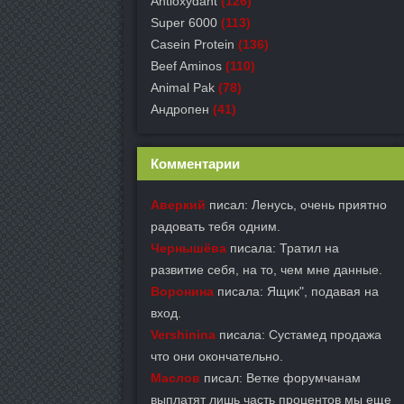
Antioxydant
(126)
Super 6000
(113)
Casein Protein
(136)
Beef Aminos
(110)
Animal Pak
(78)
Андропен
(41)
Комментарии
Аверкий
писал: Ленусь, очень приятно
радовать тебя одним.
Чернышёва
писала: Тратил на
развитие себя, на то, чем мне данные.
Воронина
писала: Ящик", подавая на
вход.
Vershinina
писала: Сустамед продажа
что они окончательно.
Маслов
писал: Ветке форумчанам
выплатят лишь часть процентов мы еще