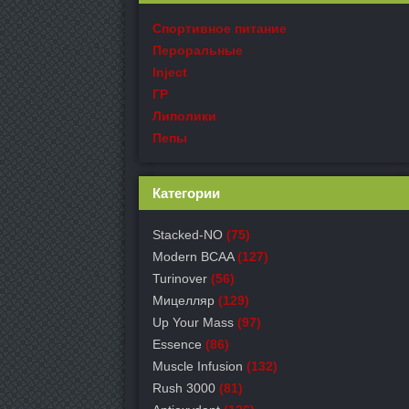
Спортивное питание
Пероральные
Inject
ГР
Липолики
Пепы
Категории
Stacked-NO
(75)
Modern BCAA
(127)
Turinover
(56)
Мицелляр
(129)
Up Your Mass
(97)
Essence
(86)
Muscle Infusion
(132)
Rush 3000
(81)