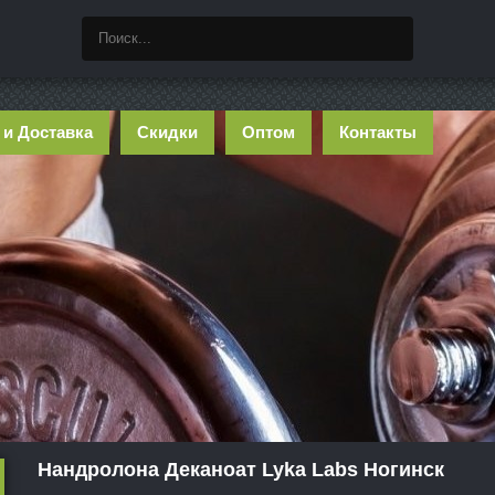
 и Доставка
Скидки
Оптом
Контакты
Нандролона Деканоат Lyka Labs Ногинск