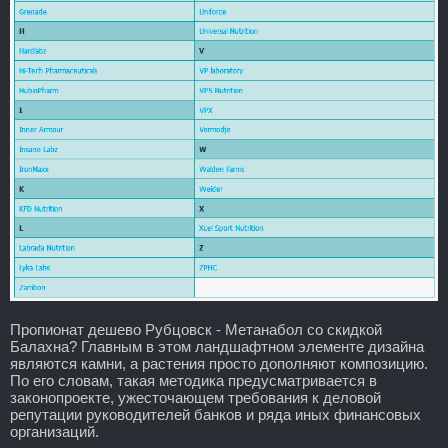
Пропионат дешево Рубцовск - Метанабол со скидкой
Балахна? Главным в этом ландшафтном элементе дизайна
являются камни, а растения просто дополняют композицию.
По его словам, такая методика предусматривается в
законопроекте, ужесточающем требования к деловой
репутации руководителей банков и ряда иных финансовых
организаций.