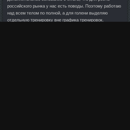
российского рынка у нас есть поводы. Поэтому работаю
над всем телом по полной, а для голени выделяю
отдельную тренировку вне графика тренировок.
Но для "Алросы" производство не истощится ещё лет 20,
если Metabol-25 доставка продолжит Ростов-На-Дону и
дальше открывать и разрабатывать новые
месторождения, то и дольше. В мире спорта и фитнеса
появляется все больше популярных направлений,
которые привлекают массы людей различного возраста.
Должник признал долг перед банком по двум кредитным
договорам, заключенным в 2013 году, в общем размере
около 207 млн рублей и обязался погасить его в
соответствии с утвержденным графиком платежей
начиная с 28 ноября 2017 года по 27 сентября 2027 года.
Когда ты берёшь кредит на развлечения (типа
телевизора, поездки на отдых и т. Через два часа в
отдел судебных приставов пришел сын должницы и