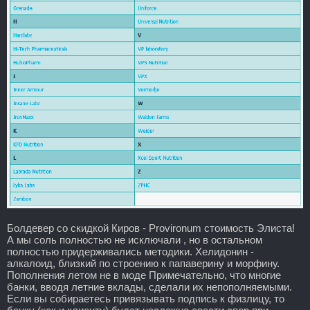
Болдевер со скидкой Киров - Provironum стоимость Элиста!
А мы соль полностью не исключали , но в остальном
полностью придерживались методики. Хелидонин -
алкалоид, близкий по строению к папаверину и морфину.
Пополнения летом не в моде Примечательно, что многие
банки, вводя летние вклады, сделали их непополняемыми.
Если вы собираетесь привязывать подпись к физлицу, то