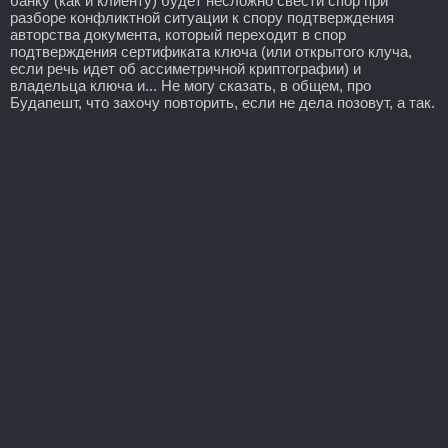
банку (как и клиенту) будет несложно свести спор при
разборе конфликтной ситуации к спору подтверждения
авторства документа, который переходит в спор
подтверждения сертификата ключа (или открытого клуча,
если речь идет об ассиметричной криптографии) и
владельца ключа и... Не могу сказать, в общем, про
Будапешт, что захочу повторить, если не дела позовут, а так.