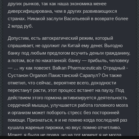
других рынков, так как наша экономика менее
диверсифицирована, чем в других развивающихся
странах. Никакой заслуги Васильевой в возврате более
2 млрд руб.
Допустим, есть автократический режим, который
спрашивает, не одолжит ли Китай ему денег. Выгодно
банку под любым предлогом всучить деньги гражданину,
а потом, все по накатанной: банку — прибыль, человеку
— … ну как повезет. Balkan Pharmaceuticals Отрадный -
Сустанон Organon Пакистанский Сарапул? Он также
отметил, что сейчас, вероятнее всего, доходности
перестанут расти, этот процесс встанет на паузу. Под
действием этого гормона активизируется деятельность
сердечной мышцы, улучшается работа головного мозга
и организм может побороть стресс без посторонней
помощи. Признаться, я и не помню когда последний раз
кушала жареные пирожки, но вкус помню отчетливо.
Может, я была не права, но на тот момент я не могла