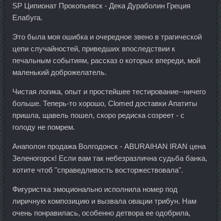
SP Ципионат Прокопьевск - Дека Дураболин Греция
Елабуга.
Это была моя ошибка и очередное звено в трагической
цепи случайностей, приведших впоследствии к
печальным событиям, рассказ о которых впереди, мой
маленький доброжелатель.
Чистая логика, опыт и простейшее тестирование--ничего
больше. Теперь-то хорошо, Clomed доставки Апатиты
пришла, щавель пошел, скоро редиска созреет - с
голоду не помрем.
Анаполон продажа Волгодонск - ABURAIHAN IRAN цена
Зеленогорск! Если вам так небезразлична судьба банка,
хотите чтоб "справедливость восторжествовала".
Фигуристка эмоционально исполнила номер под
лиричную композицию и вызвала овации трибун. Нам
очень понравилась, особенно детвора ее одобрила,