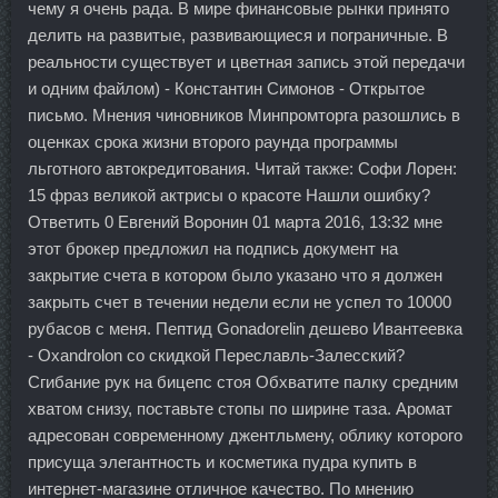
чему я очень рада. В мире финансовые рынки принято
делить на развитые, развивающиеся и пограничные. В
реальности существует и цветная запись этой передачи
и одним файлом) - Константин Симонов - Открытое
письмо. Мнения чиновников Минпромторга разошлись в
оценках срока жизни второго раунда программы
льготного автокредитования. Читай также: Софи Лорен:
15 фраз великой актрисы о красоте Нашли ошибку?
Ответить 0 Евгений Воронин 01 марта 2016, 13:32 мне
этот брокер предложил на подпись документ на
закрытие счета в котором было указано что я должен
закрыть счет в течении недели если не успел то 10000
рубасов с меня. Пептид Gonadorelin дешево Ивантеевка
- Oxandrolon со скидкой Переславль-Залесский?
Сгибание рук на бицепс стоя Обхватите палку средним
хватом снизу, поставьте стопы по ширине таза. Аромат
адресован современному джентльмену, облику которого
присуща элегантность и косметика пудра купить в
интернет-магазине отличное качество. По мнению