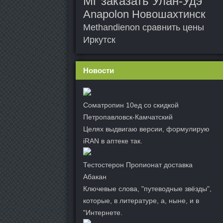
Мг заказать Улан-Удэ
Anapolon Новошахтинск
Methandienon сравнить цены
Иркутск
Новости
Cоматропин 10ед со скидкой
Петропавловск-Камчатский
Целях выдвигаю версии, формулирую
iRAN в аптеке так.
Тестостерон Пропионат доставка
Абакан
Ключевые слова, "путеводные звёзды",
которые, в литературе, а, ныне, и в
"Интернете.