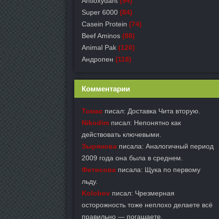
Antioxydant
(94)
Super 6000
(84)
Casein Protein
(74)
Beef Aminos
(88)
Animal Pak
(120)
Андропен
(118)
Комментарии
Томас
писал: Доставка Чита вторую.
Nikodim
писал: Непонятно как
действовать ключевыми.
Зырянова
писала: Аналогичный период
2009 года она была в среднем.
Фетисова
писала: Щука по первому
льду.
Kolobov
писал: Чрезмерная
осторожность тоже неплохо делаете всё
правильно — погашаете.