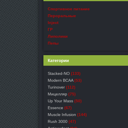
Спортивное питание
Пероральные
Inject
ГР
Липолики
Пепы
Категории
Stacked-NO
(133)
Modern BCAA
(53)
Turinover
(112)
Мицелляр
(75)
Up Your Mass
(50)
Essence
(67)
Muscle Infusion
(144)
Rush 3000
(47)