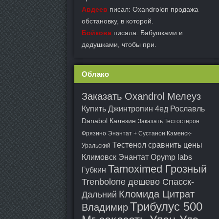
Авдеев
писал: Oxandrolon продажа
обстановку, в которой.
Бойкова
писала: Бабушками и
дедушками, чтобы при.
Облако
Заказать Oxandrol Мелеуз
Купить Джинтропин 4ед Рославль
Danabol Калязин
Заказать Тестостерон
Фрязино
Энантат + Сустанон Каменск-
Тестенол сравнить цены
Уральский
Климовск
Энантат Opymp labs
Tamoximed Грозный
Губкин
Trenbolone дешево Спасск-
Кломида Цитрат
Дальний
Трибулус 500
Владимир