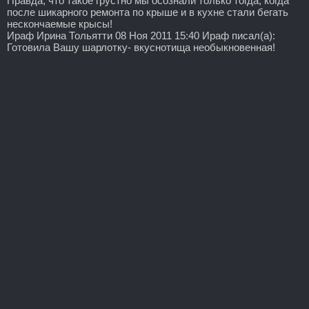
Правда, что такое грустно мы осознали только тогда, когда
после шикарного ремонта по крыше и в кухне стали бегать
нескончаемые крысы!
Ираф Ирина Тольятти 08 Ноя 2011 15:40 Ираф писал(а):
Готовила Вашу шарлотку- вкуснотища необыкновенная!