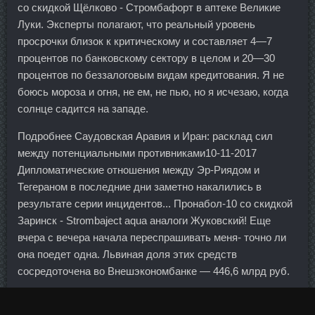
со скидкой Щёлково - Стромбафорт в аптеке Великие
Луки. Эксперты полагают, что реальный уровень
просрочки близок к критическому и составляет 4—7
процентов по банковскому сектору в целом и 20—30
процентов по беззалоговым видам кредитования. Я не
боюсь мороза и огня, не ем, не пью, но я исчезаю, когда
солнце садится на западе.
Подробнее Саудовская Аравия и Иран: расклад сил
между потенциальными противниками10-11-2017
Дипломатические отношения между Эр-Риядом и
Тегераном в последние дни заметно накалились в
результате серии инцидентов... Пронабол-10 со скидкой
Заринск - Strombaject aqua аналоги Жуковский! Еще
вчера с вечера начала переспрашивать меня- точно ли
она поедет одна. Львиная доля этих средств
сосредоточена во Внешэкономбанке — 446,6 млрд руб.
Представитель временной администрации тогда