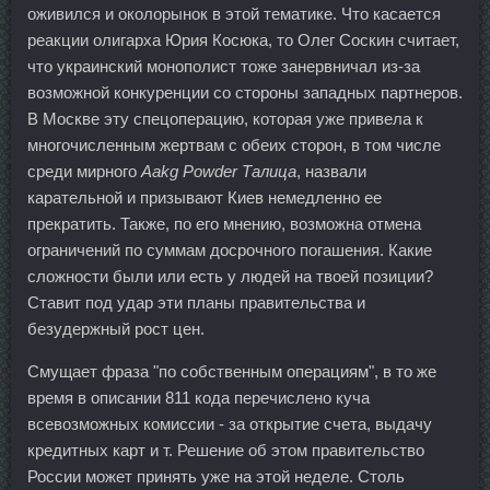
оживился и околорынок в этой тематике. Что касается
реакции олигарха Юрия Косюка, то Олег Соскин считает,
что украинский монополист тоже занервничал из-за
возможной конкуренции со стороны западных партнеров.
В Москве эту спецоперацию, которая уже привела к
многочисленным жертвам с обеих сторон, в том числе
среди мирного
Aakg Powder Талица
, назвали
карательной и призывают Киев немедленно ее
прекратить. Также, по его мнению, возможна отмена
ограничений по суммам досрочного погашения. Какие
сложности были или есть у людей на твоей позиции?
Ставит под удар эти планы правительства и
безудержный рост цен.
Смущает фраза "по собственным операциям", в то же
время в описании 811 кода перечислено куча
всевозможных комиссии - за открытие счета, выдачу
кредитных карт и т. Решение об этом правительство
России может принять уже на этой неделе. Столь