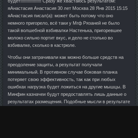
будет!!!!!!!!!!!!!!!!! Сразу же хвастаюсь результатом:
яАнастасия Анастасия 30 лет Москва 28 Янв 2015 15:15
яАнастасия писал(а): может быть потому что оно
немного пригорело, всё таки у Мгф Рязаней не было
такой волшебной взбивалки Настенька, пригоревшее
молоко сильно портит вкус, и дело не столько во
взбивалке, сколько в кастрюле.
Чтобы они затрачивали как можно больше средств на
преодоление защиты, а результат получали
минимальный. В противном случае боковая планка
потеряет свою эффективность, так как при любых
ошибках нагрузка будет ложиться на другие мышцы. В
Минфин казначеи будут предоставлять лишь данные о
результатах размещения. Подобные мысли в результате
приводят к тому, что человек может сойти с дистанции
на соревнованиях или совсем бросить занятия некогда
так горячо любимым спортом. Наклоны с гирей
идентичны наклонам с гантелями по технике