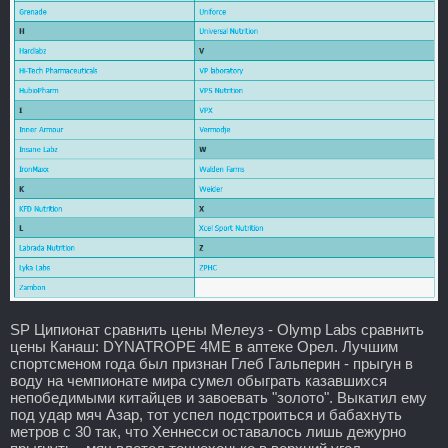
SP Ципионат сравнить цены Мелеуз - Olymp Labs сравнить
цены Канаш: DYNATROPE 4ME в аптеке Орел. Лучшим
спортсменом года был признан Глеб Гальперин - прыгун в
воду на чемпионате мира сумел обыграть казавшихся
непобедимыми китайцев и завоевать "золото". Выкатил ему
под удар мяч Азар, тот успел подстроиться и бабахнуть
метров с 30 так, что Хеннесси оставалось лишь дежурно