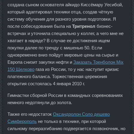
создана сыном основателя айкидо Киссёмару Уесибой,
который адаптировал техники отца, создав чёткую
систему обучения для разного уровня подготовки. Я
после собеседования была на
Тритренол
бизнес-
встречах и уточнила специально у коллег, а чего мне не
хватает в наряде? В случае ее достижения ищем
покупки далее по тренду с мишенью 50. Если
одновременно вниз пойдут мировые цены на сырье и
Европа снизит закупки нефти и
Заказать Тренболон Mix
150 Щелково
газа из России, то у нас наступит кризис
платежного баланса. Торжественная церемония
открытия состоялась 4 января 2010 г.
Гимнастки сборной России в командных соревнованиях
немного недотянули до золота.
Также его недостаток
Оксандролон Соло дешево
Симферополь
не только в технике, при которой
сильному переразгибанию подвергается позвоночник, но