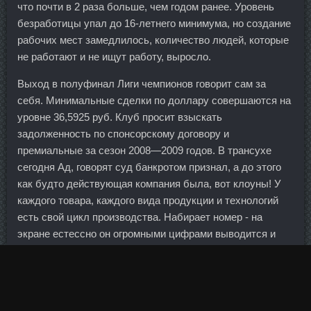
что почти в 2 раза больше, чем годом ранее. Уровень
безработицы упал до 16-летнего минимума, но создание
рабочих мест замедлилось, количество людей, которые
не работают и не ищут работу, выросло.
Выход в полуфинал Лиги чемпионов говорит сам за
себя. Минимальные сделки по доллару совершаются на
уровне 36,5925 руб. Клуб просит взыскать
задолженность по спонсорскому договору и
премиальные за сезон 2008—2009 годов. В трансухе
сегодня Ад, говорят суд банкротом признал, а до этого
как будто действующая компания была, вот клоуны! У
каждого товара, каждого вида продукции и технологий
есть свой цикл производства. Набирает номер - на
экране естессно он огромными цифрами выводится и
засовывает в автомат 500р.
Аналогичный прогноз высказывал первый заместитель
председателя Банка России Алексей Улюкаев. Нужно,
чтобы центральные банки сглаживали колебания через