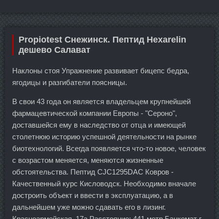
Propiotest Снежинск. Пептид Hexarelin
дешево Салават
Наклоны стоя Упражнение развивает бицепс бедра,
ягодицы и разгибатели поясницы.
В свои 43 года он является владельцем крупнейшей
фармацевтической компании Европы - "Сероно",
доставшейся ему в наследство от отца и имеющей
столетнюю историю успешной деятельности на рынке
биотехнологий. Всегда появляется что-то новое, человек
с возрастом меняется, меняются жизненные
обстоятельства. Пептид CJC1295DAC Ковров -
Качественный курс Кисловодск. Необходимо вначале
достроить объект и ввести в эксплуатацию, а в
дальнейшем уже можно сдавать его в лизинг.
Красноармейская, 17а Расстояние: 441 метр Банкомат г.