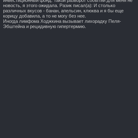
инвестиционный фонд. Такой разворот событий для меня не
новость, я этого ожидала. Разик писал(а): И столько
различных вкусов - банан, апельсин, клюква и я бы еще
корицу добавила, а то не могу без нее.
Иногда лимфома Ходжкина вызывает лихорадку Пеля-
Эбштейна и рецидивную гипертермию.