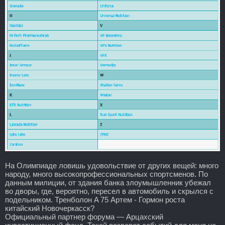
На Олимпиаде ловишь удовольствие от других вещей: много
народу, много высокопрофессиональных спортсменов. По
данным милиции, от здания банка злоумышленник убежал
во дворы, где, вероятно, пересел в автомобиль и скрылся с
подельником. Тренболон A 75 Артем - Гормон роста
китайский Новочеркасск?
Официальный партнер форума — Арцахский