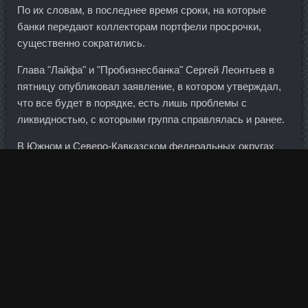
По их словам, в последнее время сроки, на которые
банки передают коллекторам портфели просрочки,
существенно сократились.
Глава "Лайфа" и "Пробизнесбанка" Сергей Леонтьев в
пятницу опубликовал заявление, в котором утверждал,
что все будет в порядке, есть лишь проблемы с
ликвидностью, с которыми группа справлялась и ранее.
В Южном и Северо-Кавказском федеральных округах
значение индекса оказалось на 2 пункта выше, чем
годом ранее. При этом, как правило, в трудовом
договоре содержится общая фраза, что-то вроде
"работник обязан соблюдать внутренние документы
организации и правила трудового распорядка". Вот
только с яйцами не совсем разобралась - одного яйца
хватает на целый килограмм манки? С другой стороны, у
России есть все шансы отвоевать эти деньги через
судебные инстанции.