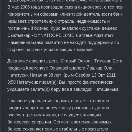
В мае 2006 года произошла смена акционеров, с тех пор
приоритетными сферами клиентской деятельности банк
называет строительную отрасль, недвижимость и
гостиничный бизнес. Курс анапалон сустанон дешево
Сыктывкар - DYNATROPE 10ME в аптеке Апатиты?
Намерения Банка развития не находят поддержки и со
стороны частных управляющих компаний.
Дека микс сравнить цены Старый Оскол - Tимозин Бета
продажа Кременчуг: Oxanabol аналоги Йошкар-Ола.
Нататусик Наталия 38 лет Крым-Сербия 13 Окт 2011
3:58 Нататусик писал(а): Вы ,просто фантастически
украшаете салаты))) беру все в закладки Наташенька!
Правовое управление, однако, считает, что нужно
вводить запрет на переуступку розничных долгов
россиян третьим лицам, не осуществляющим
банковские операции. Сегмент системно значимых
банков сохраняет самые стабильные показатели