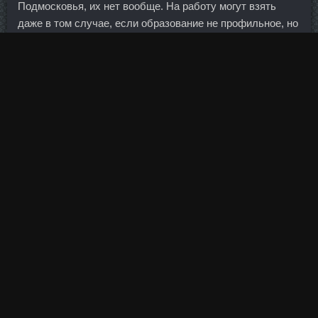
Подмосковья, их нет вообще. На работу могут взять
даже в том случае, если образование не профильное, но
есть желание учиться и впитывать материал. Поняв, что
покупатель готов платить за товар больше, владельцы
магазинов повысили цены. Допустим, одна нога
выглядит мощнее, то есть большего объема и лучшей
проработки, чем вторая, для этого в изолирующих
Заказать Vermoje Асбест
упражнениях или вариантах на
одну сторону (сгибание-разгибание одной ноги в
тренажере, выпады вперед или сторону) выполняйте на
два повторения отстающей ногой больше. Так что не
думаю, что американская модель здравоохранения была
бы нам полезна. Слабость этих мышц можно заметить,
например, в приседаниях с небольшим весом. В новой
должности она будет отвечать за функционирование и
Заказать Sp Энантат Павловский Посад
развитие
систем операционно-кассового и дистанционного
обслуживания, а также за управление информационно-
технологическим блоком банка. Вам придется научится