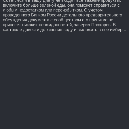
Совет: если в вашу диету не входят все важные продукты,
включите больше зеленой еды, она поможет справиться с
любым недостатком или переизбытком. С учетом
проведенного Банком России детального предварительного
обсуждения документа с сообществом его принятие не
принесет никаких неожиданностей, заверил Прохоров. В
кастрюле довести до кипения воду и выложить в нее имбирь.