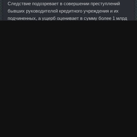
Следствие подозревает в совершении преступлений
бывших руководителей кредитного учреждения и их
подчиненных, а ущерб оценивает в сумму более 1 млрд
рублей. Я рассчитываю, что сами акции УралСиба будут
расти и ожидаю, что это будет очень длительный
процесс, - на годы!
Вы же пишите не для себя, а для людей, поэтому любой
читатель может высказать свое мнение. Вот это
правильно,всегда рада гостям,да еще с такими
аппетитными тарелочками!!! Конечно, никто из игроков не
захочет, чтобы в самой платежной системе было
доминирование каких-то игроков.
Жизнь всегда богаче, чем наше предоставление о ней
Комментарий Отправить Отмена Базюка Симпатишный
свинтус Регистрация: 16. Ивановна писал(а): Я там хоть
и получила по шапке за Олино фото , но зато такой
замечательной идейкой обзавелась. И действительно,