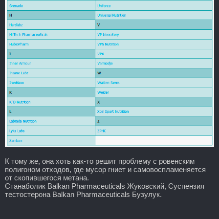
К тому же, она хоть как-то решит проблему с ровенским
полигоном отходов, где мусор гниет и самовоспламеняется
от скопившегося метана.
Станаболик Balkan Pharmaceuticals Жуковский, Суспензия
тестостерона Balkan Pharmaceuticals Бузулук.