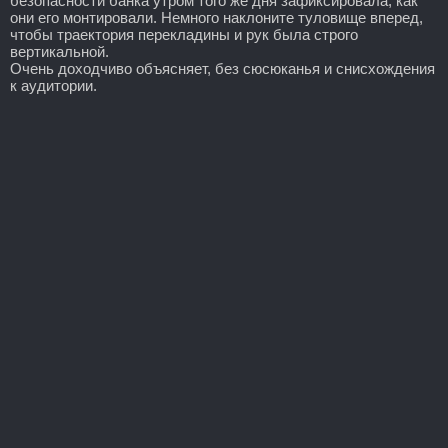
безопасности банка утром того же дня зафиксировала, как
они его монтировали. Немного наклоните туловище вперед,
чтобы траектория перекладины и рук была строго
вертикальной.
Очень доходчиво объясняет, без сюсюканья и снисхождения
к аудитории.