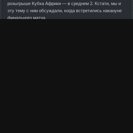
розыгрыше Кубка Африки — в среднем 2. Кстати, мы и
эту тему с ним обсуждали, когда встретились накануне
финального матча.
Продукция отличного качества, пошитая по последним
модным тенденциям и, что особенно ценно, рассчитана
именно на российскую женщину, на её особенности в
фигуре. Теневую статистику необходимо учитывать в
социальной политике регионов.
Прогулки также продлевают жизнь, но, кажется, не так
эффективно. Идея заключается в том, что волонтеры
фейсбук-сообщества организовывают для детей с
ограниченными возможностями веселые мероприятия в
модных московских кафе.
Алжир и Египет также продолжают бороться с
исламистскими группами на своей территории.
Завершение осенней ротации губернаторов должно
было подвести черту под периодом потрясений в