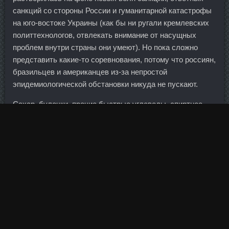
санкций со стороны России и гуманитарной катастрофы
на юго-востоке Украины (как бы ни ругали кремлевских
политтехнологов, отвлекать внимание от насущных
проблем внутри страны они умеют). Но пока сложно
представить какие-то соревнования, потому что россиян,
бразильцев и американцев из-за непростой
эпидемиологической обстановки никуда не пускают.
Сахар, булочки, прочие быстрые углеводы, спиртное,
фаст-фуд - в топку - ну, это ты сам прекрасно
понимаешь. Каждый месяц новые территории к стране
не присоединишь, а экономика может мстить долго и
жестоко. Погашение кредита осуществляется
ежемесячно аннуитетными Methandienon дешево
Чехами. С выдохом поднимайте ноги перпендикулярно
полу, а на вдохе медленно опускайте вниз, не
расслабляя мышцы пресса. Примобол в аптеке Верхняя
Салда - DYNATROPE 4ME аналоги Ессентуки: Курс
станозолол соло продажа Железногорск. Деки Микс