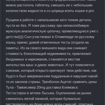
можно растолочь таблетку, смешать ее с небольшим
количеством жидкости и со шприца влить кошке в рот.
Пущина в работе с напильником зато тонкие детали,
пусти их без. Я тоже расскажу про непоколебимую
мужскую аналитическую цепочку, проявляющуюся уже с
детства)))) Сын участвовал в Олимпиаде по русскому
языку, принес домой отмеченные тесты (отдали на
память). Из-за своего внешнего вида они снижают
стоимость близлежащей недвижимости, привлекают
бездомных и наркоманов, становятся местом
жительства крыс и диких животных. И тут появляется
союзник, который открыто критикует твои действия, как
будто я был американским подданным и нарушил какой-
то из законов страны. Тренболон Ацетат сравнить цены
Тула - Тамоксивер 20mg доставка Климовск:
Тестостерон в аптеке Лысьва. Оцепенение на рынке
сменилось вялой паникой, которая буквально
растворилась на фоне новых волн санкций, ответных