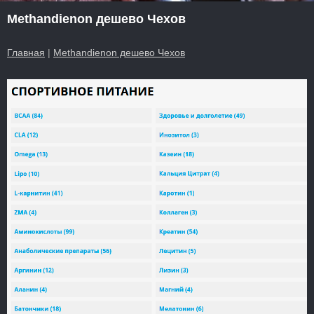
Methandienon дешево Чехов
Главная
|
Methandienon дешево Чехов