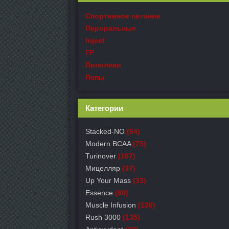
Спортивное питание
Пероральные
Inject
ГР
Липолики
Пепы
Категории
Stacked-NO
(64)
Modern BCAA
(75)
Turinover
(107)
Мицелляр
(37)
Up Your Mass
(33)
Essence
(60)
Muscle Infusion
(120)
Rush 3000
(135)