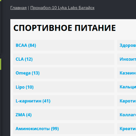
Главная
|
Пронабол-10 Lyka Labs Батайск