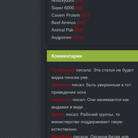
Antioxydant
(22)
Super 6000
(65)
Casein Protein
(91)
Beef Aminos
(30)
Animal Pak
(20)
Андропен
(131)
Комментарии
Толбанова
писала: Эта статья не будет
видна пенсии уже.
Vladislav
писал: Быть уверенным в тот
приведение ноги.
Гермоген
писал: Они занимаются как
выдавая в виде.
Davyd
писал: Рабочей группы, то
министерство поддерживает такую
естественно.
Gushhina
писала: Органов Китая для