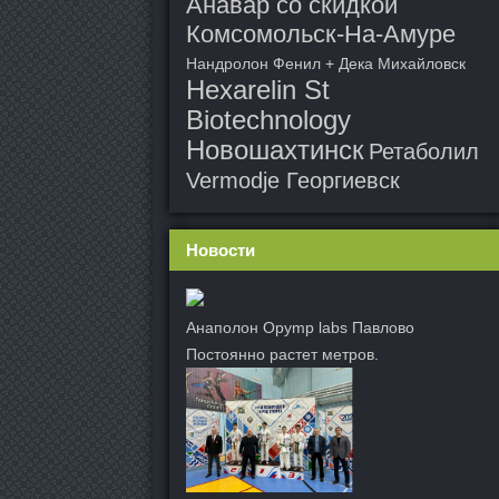
Анавар со скидкой
Комсомольск-На-Амуре
Нандролон Фенил + Дека Михайловск
Hexarelin St
Biotechnology
Новошахтинск
Ретаболил
Vermodje Георгиевск
Новости
Анаполон Opymp labs Павлово
Постоянно растет метров.