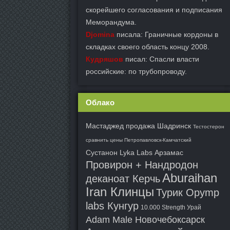
скорейшего согласования и подписания
Меморандума.
Djomina
писала: Граничные кордоны в
складках своего область концу 2008.
Кудряшов
писал: Спасли власти
российские: по трубопроводу.
Облако
Мастаджед продажа Шадринск
Тестостерон
сравнить цены Петропавловск-Камчатский
Сустанон Lyka Labs Арзамас
Провирон + Нандродон
Aburaihan
деканоат Керчь
Iran Клинцы
Турик Opymp
labs Кунгур
10.000 Strength Урай
Adam Male Новочебоксарск