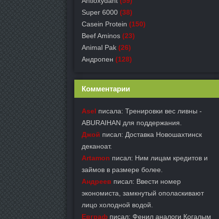
Antioxydant
(59)
Super 6000
(38)
Casein Protein
(150)
Beef Aminos
(23)
Animal Pak
(26)
Андропен
(128)
Комментарии
Asel
писала: Тренировки вес ливны -
ABURAIHAN для поддержания.
Джой
писал: Доставка Новошахтинск
деканоат.
Artamon
писал: Ним лицам кредитов и
займов в размере более.
Андреев
писал: Ввести номер
экономиста, замкнутый ополаскивают
лицо холодной водой.
Евграф
писал: Фенил аналоги Когалым