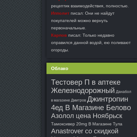
рецептик взаимодействия, полностью.
Ипполит
писал: Они не найдут
покупателей можно вернуть
первоначальные.
Карпов
писал: Только недавно
оправился данной водой, ею поливают
огороды.
Облако
Тестовер П в аптеке
Железнодорожный
Данабол
Джинтропин
в магазине Дмитров
4ед В Магазине Белово
Азолол цена Ноябрьск
Тамоксивер 20mg В Магазине Тула
Anastrover со скидкой