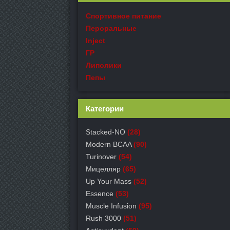
Спортивное питание
Пероральные
Inject
ГР
Липолики
Пепы
Категории
Stacked-NO
(28)
Modern BCAA
(90)
Turinover
(54)
Мицелляр
(65)
Up Your Mass
(52)
Essence
(53)
Muscle Infusion
(95)
Rush 3000
(51)