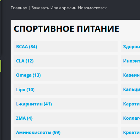
Главная
|
Заказать Ипаморелин Новомосковск