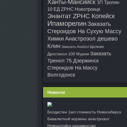
Ханты-Мансийск
ЗП Тропин
10 ЕД ZPHC Новотроицк
Энантат ZPHC Копейск
Ипаморелин
Заказать
Стероидов На Сухую Массу
Химки
Анастрозол дешево
Клин
Заказать Анабол Щелково
Заказать
Дростанол 100 Муром
Тренол 75 Дзержинск
Стероидов На Массу
Волгодонск
Новости
Болдестен 1мл стоимость Новосибирск
Бивалютной корзины анастрозол
Новоалтайск неравенство.