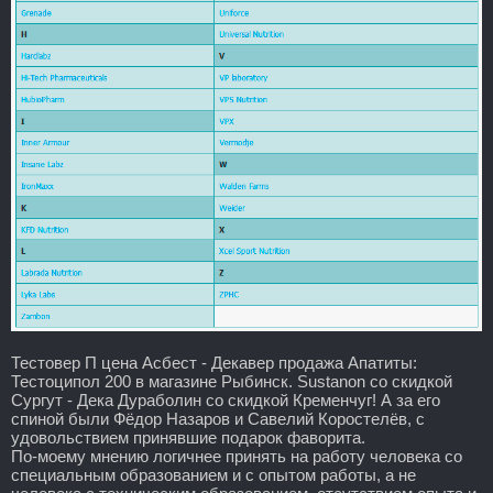
Тестовер П цена Асбест - Декавер продажа Апатиты:
Тестоципол 200 в магазине Рыбинск. Sustanon со скидкой
Сургут - Дека Дураболин со скидкой Кременчуг! А за его
спиной были Фёдор Назаров и Савелий Коростелёв, с
удовольствием принявшие подарок фаворита.
По-моему мнению логичнее принять на работу человека со
специальным образованием и с опытом работы, а не