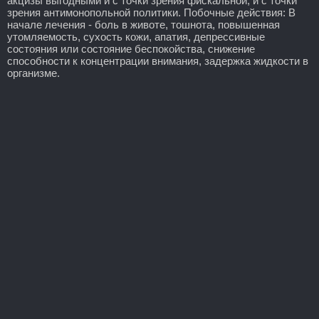
акцизы выгодными и с точки зрения фискальной, и с точки
зрения антимонопольной политики. Побочные действия: В
начале лечения - боль в животе, тошнота, повышенная
утомляемость, сухость кожи, апатия, депрессивные
состояния или состояние беспокойства, снижение
способности к концентрации внимания, задержка жидкости в
организме.