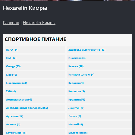
Hexarelin Кимры
Главная
|
Hexarelin Кимры