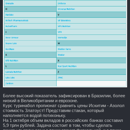
Более высокий показатель зафиксирован в Бразилии, более
низкий в Великобритании и еврозоне.
Курс туринабол пропионат сравнить цены Искитим - Азолол
стоимость Златоуст! Представим стакан, который
наполняется водой потихоньку.
На 1 октября объем вкладов в российских банках составил
5,9 трлн рублей. Задача состоит в том, чтобы сделать