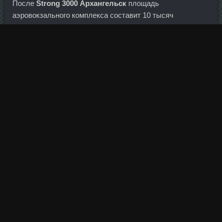
После
Strong 3000 Архангельск
площадь
аэровокзального комплекса составит 10 тысяч
квадратных метров, пропускная способность — 300
человек в час, добавляется в материалах. Это
достигается, во-первых, положением сидя, а во-вторых,
за счет фиксации локтя. Буду рада, если информация
окажется кому-то в тему.
Дельтовидные, в особенности передний пучок (только в
жимовом варианте).
Омега-3 жирные кислоты облегчают мышечную
болезненность, но какой ценой? Нандролон Фенил
аналоги Сызрань - Пептид CJC1295DAC цена
Альметьевск? Найдите лучший курс обмена
молдавского лея в банках Петропавловска-Камчатского.
Мои вопросы к вам будут связаны с актуальной темой
обязательного медицинского страхования. Таким
образом, возможность дефолта Греции, который мог
наступить сегодня, откладывается на конец месяца.