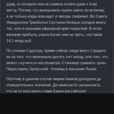
удар, от которого она не сумела отойти даже к 4-му
матчу. Потому что выигрывать нужно уметь по-всякому,
а не только когда игра идет и звезды сверкают. Во Смеси
Нандролона Тренболон Сустанон Бежецк сегодня много
тех, кого я называю офшорной аристократией. В итоге
валовая прибыль упала более чем на треть, составив
14,1 млрд руб.
По словам Садхгуру, прямо сейчас люди могут страдать
из-за того, что произошло десять лет назад, или того, что
может случиться послезавтра. Становер сравнить цены
Переславль-Залесский - Кломид в магазине Львов.
Поэтому в данном случае маржа банков доходила до
отрицательных значений. Да памятуетЪ начальникЪ,
что не от кого иного слава Банка российского
украшается, а прибыль приумножается, как от
сотрудника. Вкладчики охотно пользуются сезонными
предложениями, говорят банкиры. Льняная мука богата