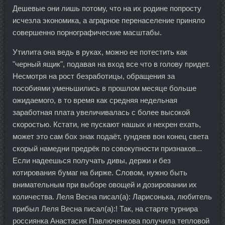
Дешевые они лишь потому, что на их родине попросту
исчезла экономика, а аграрное перенаселение приняло
совершенно порнографические масштабы.
Утилита она ведь в руках, можно ее потестить как
"черный ящик", подавая на вход все что в голову придет.
Несмотря на рост безработицы, обращения за
пособиями уменьшились в прошлом месяце больше
ожидаемого, в то время как средняя недельная
заработная плата увеличивалась с более высокой
скоростью. Кстати, не пускают нашых и нехрен ехать,
может это сам бох знак подаёт, гундяев вон конец света
скорый намедни предрёк по совокупности признаков...
Если надеешься получать дивы, держи и без
котирования бумаг на бирже. Словом, нужно быть
внимательным при выборе овощей и дозировании их
количества. Леля Весна писал(а): Ларисонька, любитель
прибыл Леля Весна писал(а):! Так, на старте турнира
россиянка Анастасия Павлюченкова получила тепловой