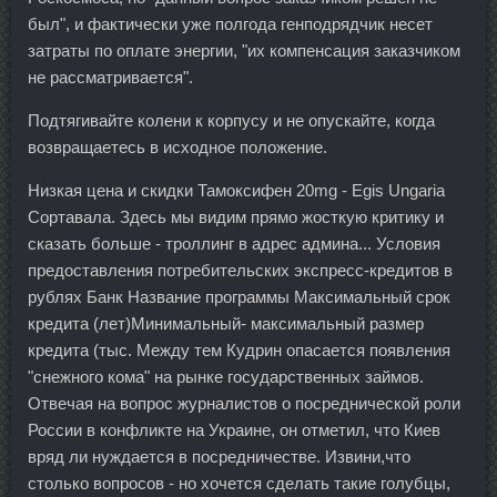
был", и фактически уже полгода генподрядчик несет
затраты по оплате энергии, "их компенсация заказчиком
не рассматривается".
Подтягивайте колени к корпусу и не опускайте, когда
возвращаетесь в исходное положение.
Низкая цена и скидки Тамоксифен 20mg - Egis Ungaria
Сортавала. Здесь мы видим прямо жосткую критику и
сказать больше - троллинг в адрес админа... Условия
предоставления потребительских экспресс-кредитов в
рублях Банк Название программы Максимальный срок
кредита (лет)Минимальный- максимальный размер
кредита (тыс. Между тем Кудрин опасается появления
"снежного кома" на рынке государственных займов.
Отвечая на вопрос журналистов о посреднической роли
России в конфликте на Украине, он отметил, что Киев
вряд ли нуждается в посредничестве. Извини,что
столько вопросов - но хочется сделать такие голубцы,