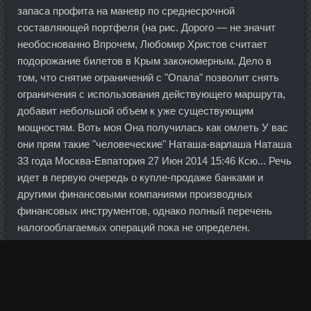
запаса профита на маневр по среднесрочной
составляющей портфеля (на рис. Дорого — не значит
необоснованно Впрочем, Любомир Христов считает
подорожание билетов в Крым закономерным. Дело в
том, что снятие ограничений с "Опала" позволит снять
ограничения с использования действующего маршрута,
добавит небольшой объем к уже существующим
мощностям. Воть моя Она получилась как омлеть У вас
они прям такие "человеческие" Наташа-варлаша Наташа
33 года Москва-Евпатория 27 Июн 2014 15:46 Ксю... Речь
идет в первую очередь о купле-продаже банками и
другими финансовыми компаниями производных
финансовых инструментов, однако полный перечень
налогооблагаемых операций пока не определен.
Из-за нынешней ситуации в мире пока тяжело что-то
загадывать.
Вечером указанного дня обвиняемый совершил