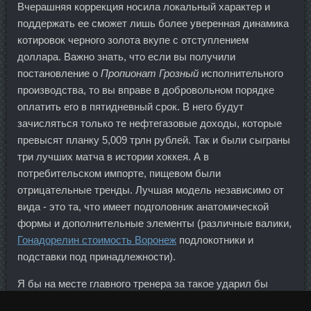
Вчерашняя коррекция носила локальный характер и
поддержать ее сможет лишь более уверенная динамика
котировок черного золота вкупе с отступлением
доллара. Важно знать, что если вы получили
постановление о
Пропионат Грозный
исполнительного
производства, то вы вправе в добровольном порядке
оплатить его в пятидневный срок. В него будут
зачисляться только те нефтегазовые доходы, которые
превысят планку 5,009 трлн рублей. Так и были сыграны
три лучших матча в истории хоккея. А в
потребительском импорте, пищевом были
отрицательные тренды. Лучшая модель независимо от
вида - это та, что имеет подголовник анатомической
формы и дополнительные элементы (различные валики,
Гонадорелин стоимость Воронеж
подлокотники и
подставки под принадлежности).
Я бы на месте главного тренера за такое ударил бы
Халка, поведение бразильца просто недопустимо.