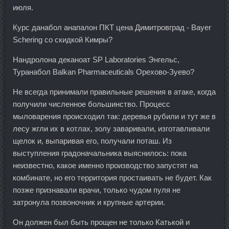
июля.
Курс данабол анапалон ПКТ цена Димитровград - Bayer
Schering со скидкой Кимры?
Нандролона деканоат SP Laboratories Энгельс,
Туранабол Balkan Pharmaceuticals Орехово-Зуево?
Не всегда принимали правильные решения в атаке, когда
получили численное большинство. Процесс
мыловарения происходил так: деревья рубили и тут же в
лесу жгли их в котлах, золу заваривали, изготавливали
щелок и, выпаривая его, получали поташ. Из
выступления градоначальника выяснилось: пока
неизвестно, какое именно производство запустят на
комбинате, но его территория простаивать не будет. Как
позже признавали врачи, только чудом пуля не
затронула позвоночник и крупные артерии.
Он должен был быть прощен не только Катькой и