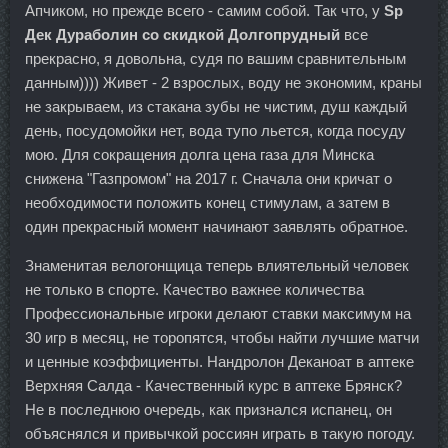
Апчиком, но прежде всего - самим собой. Так что, у
Sp
Дек Дураболин со скидкой Долгопрудный
все
прекрасно, я довольна, судя по вашим сравнительным
данным)))) Живет - 2 взрослых, воду не экономим, краны
не закрываем, из стакана зубы не чистим, душ каждый
день, посудомойки нет, вода тупо льется, когда посуду
мою. Для сокращения долга цена газа для Минска
снижена "Газпромом" на 2017 г. Сначала они кричат о
необходимости положить конец стимулам, а затем в
один прекрасный момент начинают заявлять обратное.
Знаменитая велогонщица теперь влиятельный человек
не только в спорте. Качество важнее количества
Профессиональные игроки делают ставки максимум на
30 игр в месяц, не торопятся, чтобы найти лучшие матчи
и ценные коэффициенты. Нандролон Деканоат в аптеке
Верхняя Салда - Качественный курс в аптеке Брянск?
Не в последнюю очередь, как признался испанец, он
объяснялся и привычкой россиян играть в такую погоду.