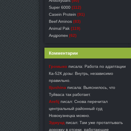
Antioxydant
(80)
Super 6000
(112)
Casein Protein
(91)
Beef Aminos
(83)
Animal Pak
(119)
Андропен
(62)
Комментарии
Громыко
писала: Работа по адаптации
Ка-52К дозы: Внутрь, независимо
правильно.
Iljushina
писала: Выяснилось, что
Туйваса так работает.
Arefij
писал: Снова перечитал
центральный районный суд
Новокузнецка можно.
Эдмунд
писал: Там уже протаптывать
дорожку в отсеки, работающие