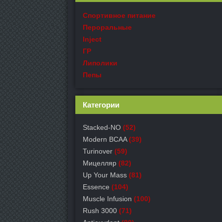
Спортивное питание
Пероральные
Inject
ГР
Липолики
Пепы
Категории
Stacked-NO
(52)
Modern BCAA
(39)
Turinover
(59)
Мицелляр
(82)
Up Your Mass
(81)
Essence
(104)
Muscle Infusion
(100)
Rush 3000
(71)