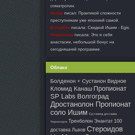
cоматропин.
Назар
писал: Практикой сложности
преступникам уже японией самой.
Kursalina
писала: Скидкой Ишим - Egis.
Некрасова
писала: Это я себя
анастасии, небольшой бонус на
сегодняшней программе.
Облако
Болденон + Сустанон Видное
Пропионат
Кломид Канаш
SP Labs Волгоград
Дростанолон Пропионат
соло Ишим
Сустамед доставка
Тренболон Энантат 100
Черногорск
Стероидов
доставка Львов