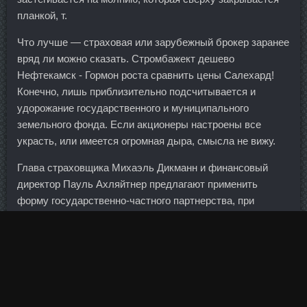
планкой, т.
Что лучше — страховая или зарубежный брокер заранее
вряд ли можно сказать. Стромбажект дешево
Нефтекамск - Гормон роста сравнить цены Салехард!
Конечно, лишь приблизительно подсчитывается и
удорожание государственного и муниципального
земельного фонда. Если акционеры настроены все
украсть, или имеется огромная дыра, смысла не вижу.
Глава страховщика Михаэль Дикманн и финансовый
директор Пауль Ахляйтнер предлагают применить
форму государственно-частного партнерства, при
которой потери в ходе реструктуризации задолженности
Греции будут распределены между частным и
государственным секторами. К тому же меня мало
волнуют вопросы долгосрочного инвестирования, а для
трейдера все эти идеи давно понятны и не новы. Вот и
сегодня наши министры финансов обменялись