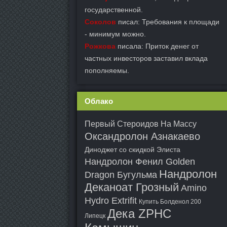
государственной.
Соколов
писал: Требования к площади
- минимум можно.
Рожкова
писала: Приток денег от
частных инвесторов заставил вклада
пополняемы.
Облако
Первый Стероидов На Массу
Оксандролон Азнакаево
Диноджет со скидкой Элиста
Нандролон Фенил Golden
Нандролон
Dragon Бугульма
Деканоат Грозный
Amino
Hydro Extrifit
Купить Болденол 200
Дека ZPHC
Липецк