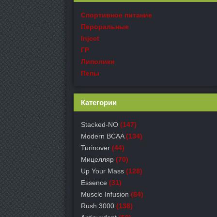
Спортивное питание
Пероральные
Inject
ГР
Липолики
Пепы
Категории
Stacked-NO
(147)
Modern BCAA
(134)
Turinover
(44)
Мицелляр
(70)
Up Your Mass
(128)
Essence
(31)
Muscle Infusion
(84)
Rush 3000
(138)