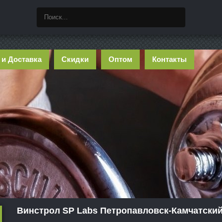
 и Доставка
Скидки
Оптом
Контакты
Винстрол SP Labs Петропавловск-Камчатски