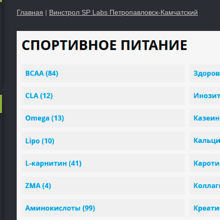
Главная
|
Винстрол SP Labs Петропавловск-Камчатский