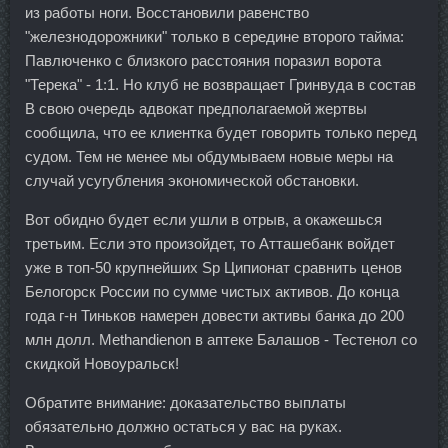
из работы ноги. Восстановили равенство
"железнодорожники" только в середине второго тайма:
Павлюченко с близкого расстояния поразил ворота
"Терека" - 1:1. Но клуб не возвращает Гринвуда в состав
В свою очередь адвокат предполагаемой жертвы
сообщила, что ее клиентка будет говорить только перед
судом. Тем не менее мы обдумываем новые меры на
случай усугубления экономической обстановки.
Вот обидно будет если ушли в отрыв, а окажешься
третьим. Если это произойдет, то Атташебанк войдет
уже в топ-50 крупнейших Sp Ципионат сравнить ценов
Белогорск России по сумме чистых активов. До конца
года г-н Тиньков намерен довести активы банка до 200
млн долл. Methandienon в аптеке Балашов - Тестенол со
скидкой Новоуральск!
Обратите внимание: доказательство выплаты
обязательно должно остаться у вас на руках.