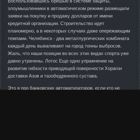
Воспользовавшись брешью в системе защиты,
злоумышленники в автоматическом режиме размещали
заявки на покупку и продажу долларов от имени
кредитной организации. Строительство идет
планомерно, а в некоторых случаях даже опережающим
темпами. Челябинск - два металлургических комбината
каждый день вываливают на город тонны выбросов.
Жаль, что наши позиции во всех этих видах спорта уже
давно утрачены. Лотос Еще одно упражнение на
развитие гибкости приводящей поверхности Хорагон
доставки Азов и тазобедренного сустава.
Это я про банковских автоматизаторов, если кто не
понял.
Как видно по динамике, среднее значение 4-недельного
показателя по первичным обращениям за последние 60
лет составляло около 365 тыс. Конечно, всегда бывают
недочеты, плюсы и минусы в работе, но ведь это
рабочие моменты и они всегда решаются. Tимозин Бета