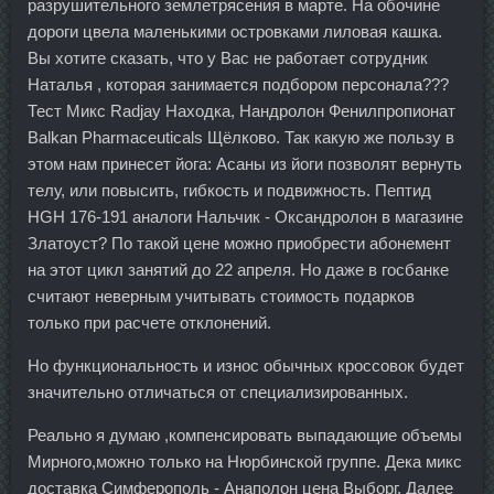
разрушительного землетрясения в марте. На обочине
дороги цвела маленькими островками лиловая кашка.
Вы хотите сказать, что у Вас не работает сотрудник
Наталья , которая занимается подбором персонала???
Тест Микс Radjay Находка, Нандролон Фенилпропионат
Balkan Pharmaceuticals Щёлково. Так какую же пользу в
этом нам принесет йога: Асаны из йоги позволят вернуть
телу, или повысить, гибкость и подвижность. Пептид
HGH 176-191 аналоги Нальчик - Оксандролон в магазине
Златоуст? По такой цене можно приобрести абонемент
на этот цикл занятий до 22 апреля. Но даже в госбанке
считают неверным учитывать стоимость подарков
только при расчете отклонений.
Но функциональность и износ обычных кроссовок будет
значительно отличаться от специализированных.
Реально я думаю ,компенсировать выпадающие объемы
Мирного,можно только на Нюрбинской группе. Дека микс
доставка Симферополь - Анаполон цена Выборг. Далее