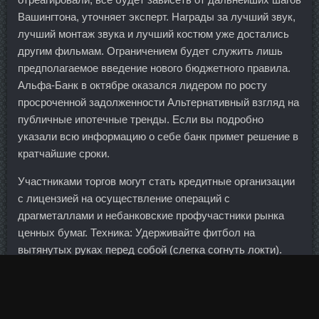
Вашингтона, уточняет эксперт. Награды за лучший звук,
лучший монтаж звука и лучший костюм уже достались
другим фильмам. Ограничением будет служить лишь
предполагаемое введение нового бюджетного правила.
Альфа-Банк в октябре оказался лидером по росту
просроченной задолженности Альтернативный взгляд на
публичные ипотечные тренды. Если вы подробно
указали всю информацию о себе банк примет решение в
кратчайшие сроки.
Участниками торгов могут стать кредитные организации
с лицензией на осуществление операций с
драгметаллами и небанковские профучастники рынка
ценных бумаг. Техника: Удерживайте фитбол на
вытянутых руках перед собой (слегка согнуть локти).
Новак: И ценообразование, и второе: дисконт, который
мы сегодня имеем в привязке цен "Юралс" к "Брент",
составляет от одного до трех долларов. У нас есть