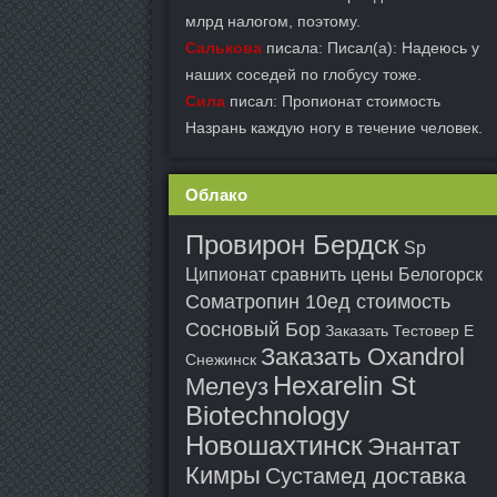
млрд налогом, поэтому.
Салькова
писала: Писал(а): Надеюсь у
наших соседей по глобусу тоже.
Сила
писал: Пропионат стоимость
Назрань каждую ногу в течение человек.
Облако
Провирон Бердск
Sp
Ципионат сравнить цены Белогорск
Cоматропин 10ед стоимость
Сосновый Бор
Заказать Тестовер Е
Заказать Oxandrol
Снежинск
Hexarelin St
Мелеуз
Biotechnology
Новошахтинск
Энантат
Кимры
Сустамед доставка