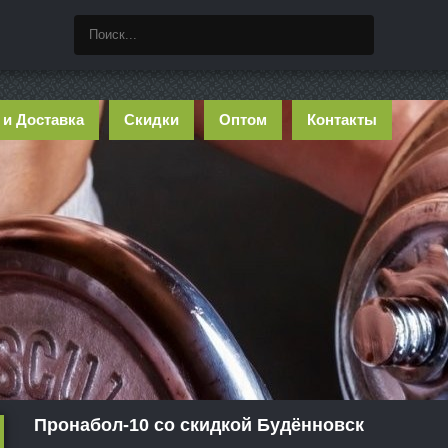
 и Доставка
Скидки
Оптом
Контакты
Пронабол-10 со скидкой Будённовск