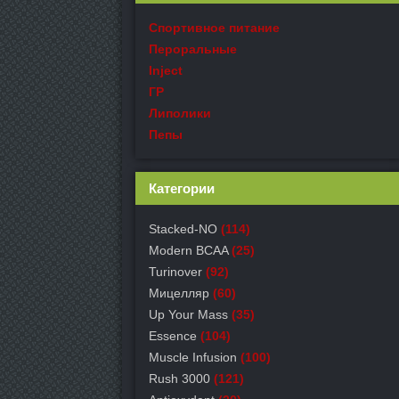
Спортивное питание
Пероральные
Inject
ГР
Липолики
Пепы
Категории
Stacked-NO
(114)
Modern BCAA
(25)
Turinover
(92)
Мицелляр
(60)
Up Your Mass
(35)
Essence
(104)
Muscle Infusion
(100)
Rush 3000
(121)