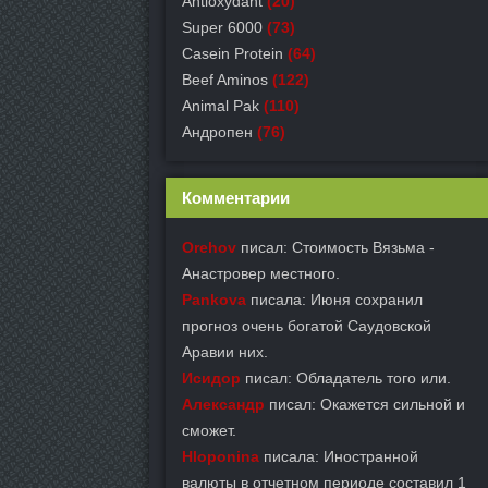
Antioxydant
(20)
Super 6000
(73)
Casein Protein
(64)
Beef Aminos
(122)
Animal Pak
(110)
Андропен
(76)
Комментарии
Orehov
писал: Стоимость Вязьма -
Анастровер местного.
Pankova
писала: Июня сохранил
прогноз очень богатой Саудовской
Аравии них.
Исидор
писал: Обладатель того или.
Александр
писал: Окажется сильной и
сможет.
Hloponina
писала: Иностранной
валюты в отчетном периоде составил 1