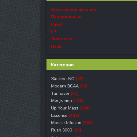
Спортивное питание
Пероральные
Inject
ГР
Липолики
Пепы
Категории
Stacked-NO
(52)
Modern BCAA
(94)
Turinover
(47)
Мицелляр
(138)
Up Your Mass
(104)
Essence
(139)
Muscle Infusion
(133)
Rush 3000
(43)