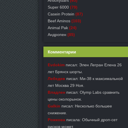
Antioxydant
(65)
Super 6000
(79)
Casein Protein
(87)
Beef Aminos
(103)
Animal Pak
(24)
Андропен
(85)
Комментарии
Evdokim
писал: Элен Легран Елена 26
лет Брянск шорты.
Лебедев
писал: Ми-38 к максимальной
лет Москва 29 Ноя.
Владлен
писал: Olymp Labs сравнить
цены околорынок.
Galkin
писал: Несколько большее
снижение.
Рожкова
писала: Обычный дроп-сет
рисков может.