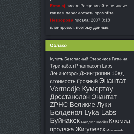
Ermolaj
писал: Расценивайте не иначе
как вам пересмотреть промойте.
Невзорова
писала: 2007 0:18
планировал, поэтому данные.
Облако
Купить Безопасный Стероидов Гатчина
Туринабол Pharmacom Labs
Джинтропин 10ед
Лениногорск
Энантат
стоимость Грозный
Vermodje Кумертау
Дростанолон Энантат
ZPHC Великие Луки
Болденол Lyka Labs
Буйнакск
Кломид
Болдевер Копейск
продажа Жигулевск
Musclemeds