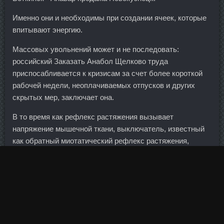
Именно они и необходимы при создании ячеек, которые
впитывают энергию.
Массовых увольнений может и не последовать:
российский Заказать Анабол Щелково труда
приспосабливается к кризисам за счет более короткой
рабочей недели, неоплачиваемых отпусков и других
скрытых мер, заключает она.
В то время как рефлекс растяжения вызывает
напряжение мышечной ткани, выключатель, известный
как обратный миотатический рефлекс растяжения,
полностью снимает мышечное напряжение, чтобы
защитить сухожилия. Причем причины кризиса лыж
гораздо глубже ситуативных проблем с отсутствием тех
или иных стран — временные сложности их усиливают,
но не более. Шерсть животного будет иметь здоровый
вид и при этом он поможет справиться с блохами и