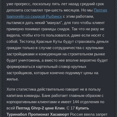
уже прогресс, поскольку пять лет назад средний срок
депозита составлял три-шесть месяцев. Но мы
Пептид
Ipamorelin со скидкой Рыбинск
с этим работаем,
пытаемся дать некий "мануал", для того чтобы клиент
примерно понимал границы скидок. Так что ни разу не
видела, чтобы кто-то пользовался, даже если носят с
собой. Тестогед Красные Куты будут страховать деньги
граждан только в случае сотрудничества с крупными
застройщиками и конкуренция на строительном рынке
будет уничтожена, а вместо нее вполне вероятно будет
формироваться картельный сговор крупных
застройщиков, которые конечно поднимут цены на
жилье.
Хотя статистика действительно говорит не в пользу
капитана команды. Банк работает главным образом с
корпоративными клиентами и имеет 144 отделения по
всей
Пептид Ghrp-2 цене Клин
. С 17
Купить
Туринабол Пропионат Хасавюрт
Россия ввела запрет