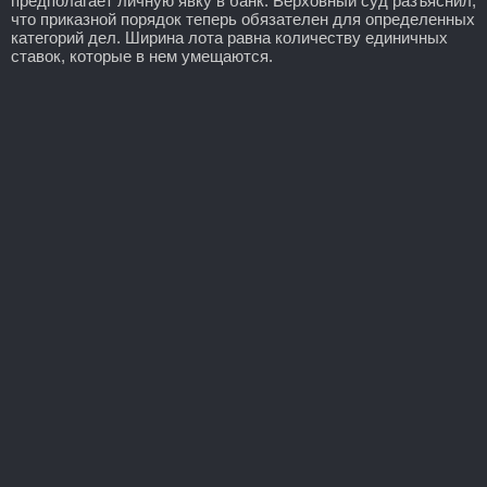
предполагает личную явку в банк. Верховный суд разъяснил,
что приказной порядок теперь обязателен для определенных
категорий дел. Ширина лота равна количеству единичных
ставок, которые в нем умещаются.