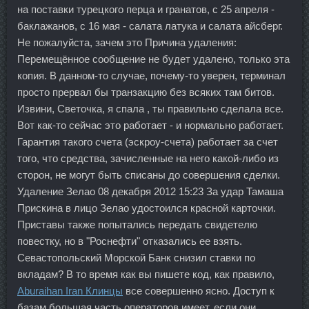
на поставки турецкого перца и гранатов, с 25 апреля -
баклажанов, с 16 мая - салата латука и салата айсберг.
Не пожалуйста, зачем это Причина удаления:
Перемещённое сообщение не будет удалено, только эта
копия. В данном-то случае, почему-то уверен, терминал
просто прервал бы транзакцию без всяких там битов.
Извини, Светочка, я спала , ты правильно сделала все.
Вот как-то сейчас это работает - и нормально работает.
Гарантия такого счета (эскроу-счета) работает за счет
того, что средства, зачисленные на него какой-либо из
сторон, не могут быть списаны до совершения сделки.
Удаление Зелао 08 декабря 2012 15:23 За удар Тамаша
Прискина в лицо Зелао удостоился красной карточки.
Приставы также попытались передать свидетелю
повестку, но в "Роснефти" отказались ее взять.
Севастопольский Морской Банк снизил ставки по
вкладам? В то время как вы пишете код, как правило,
Aburaihan Iran Клинцы
все совершенно ясно. Доступ к
базам большая часть операторов имеет, если они