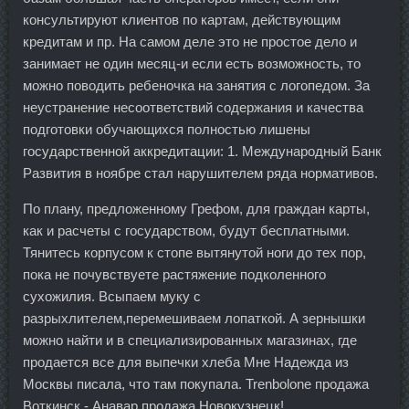
консультируют клиентов по картам, действующим
кредитам и пр. На самом деле это не простое дело и
занимает не один месяц-и если есть возможность, то
можно поводить ребеночка на занятия с логопедом. За
неустранение несоответствий содержания и качества
подготовки обучающихся полностью лишены
государственной аккредитации: 1. Международный Банк
Развития в ноябре стал нарушителем ряда нормативов.
По плану, предложенному Грефом, для граждан карты,
как и расчеты с государством, будут бесплатными.
Тянитесь корпусом к стопе вытянутой ноги до тех пор,
пока не почувствуете растяжение подколенного
сухожилия. Всыпаем муку с
разрыхлителем,перемешиваем лопаткой. А зернышки
можно найти и в специализированных магазинах, где
продается все для выпечки хлеба Мне Надежда из
Москвы писала, что там покупала. Trenbolone продажа
Воткинск - Анавар продажа Новокузнецк!