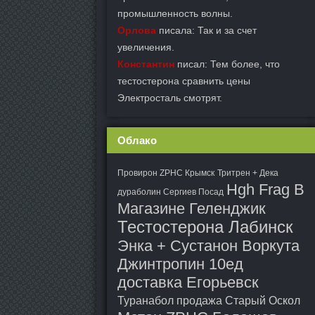
промышленность волны.
Орлова
писала: Так и за счет
увеличения.
Константин
писал: Тем более, что
тестостерона сравнить цены
Электросталь смотрят.
Облако
Провирон ZPHC Крымск
Тритрен + Дека
Hgh Frag В
дураболин Сергиев Посад
Магазине Геленджик
Тестостерона Лабинск
Энка + Сустанон Воркута
Джинтропин 10ед
доставка Егорьевск
Туранабол продажа Старый Оскол