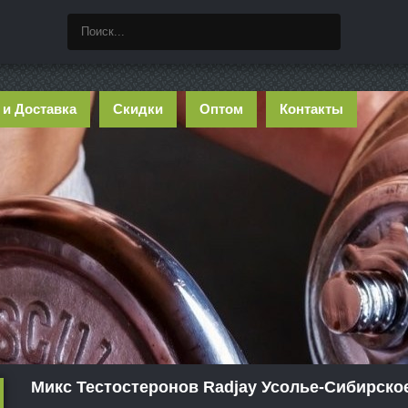
 и Доставка
Скидки
Оптом
Контакты
Микс Тестостеронов Radjay Усолье-Сибирско