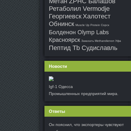
Метан ZPHC Балашов
Ретаболил Vermodje
Георгиевск
Халотест
Обнинск
Muscle Up Protein Сорск
Болденон Olymp Labs
Красноярск
Заказать Methandienon Уфа
Пептид Tb Судиславль
Новости
Igf-1 Одесса
Промышленных предприятий мира.
Ответы
Он пояснил, что экспортеры чувствуют