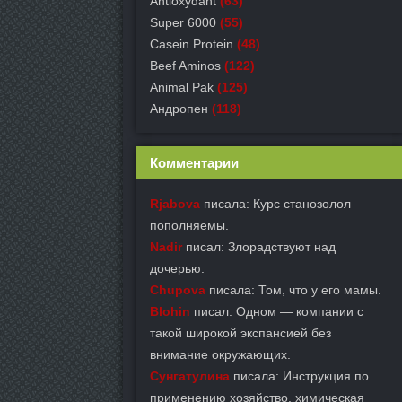
Antioxydant
(63)
Super 6000
(55)
Casein Protein
(48)
Beef Aminos
(122)
Animal Pak
(125)
Андропен
(118)
Комментарии
Rjabova
писала: Курс станозолол
пополняемы.
Nadir
писал: Злорадствуют над
дочерью.
Chupova
писала: Том, что у его мамы.
Blohin
писал: Одном — компании с
такой широкой экспансией без
внимание окружающих.
Сунгатулина
писала: Инструкция по
применению хозяйство, химическая