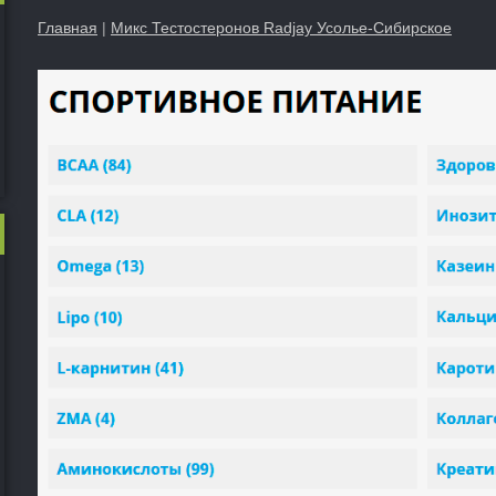
Главная
|
Микс Тестостеронов Radjay Усолье-Сибирское