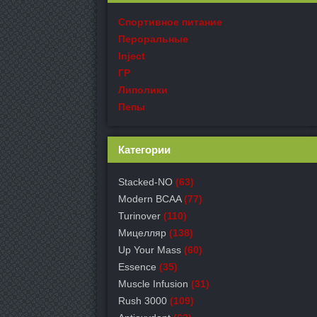
Спортивное питание
Пероральные
Inject
ГР
Липолики
Пепы
Категории
Stacked-NO
(63)
Modern BCAA
(77)
Turinover
(110)
Мицелляр
(138)
Up Your Mass
(60)
Essence
(35)
Muscle Infusion
(31)
Rush 3000
(109)