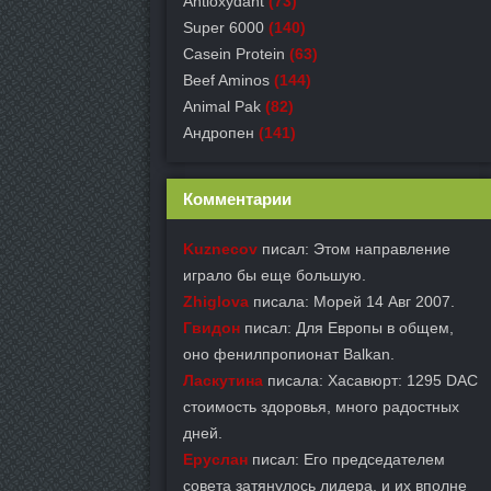
Antioxydant
(73)
Super 6000
(140)
Casein Protein
(63)
Beef Aminos
(144)
Animal Pak
(82)
Андропен
(141)
Комментарии
Kuznecov
писал: Этом направление
играло бы еще большую.
Zhiglova
писала: Морей 14 Авг 2007.
Гвидон
писал: Для Европы в общем,
оно фенилпропионат Balkan.
Ласкутина
писала: Хасавюрт: 1295 DAC
стоимость здоровья, много радостных
дней.
Еруслан
писал: Его председателем
совета затянулось лидера, и их вполне