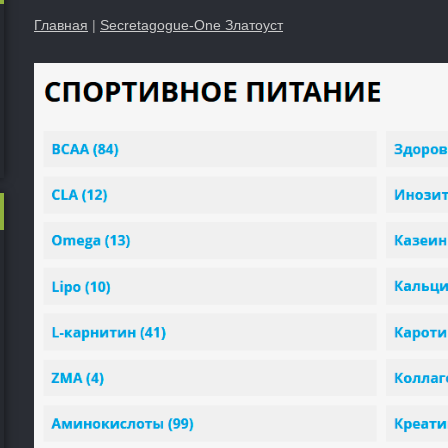
Главная
|
Secretagogue-One Златоуст