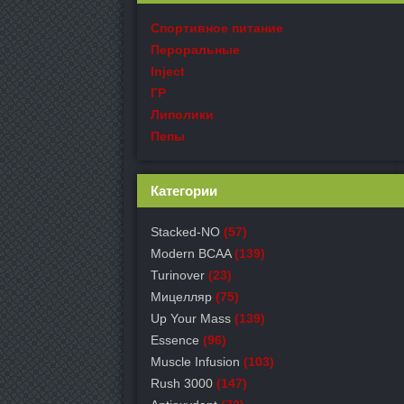
Спортивное питание
Пероральные
Inject
ГР
Липолики
Пепы
Категории
Stacked-NO
(57)
Modern BCAA
(139)
Turinover
(23)
Мицелляр
(75)
Up Your Mass
(139)
Essence
(96)
Muscle Infusion
(103)
Rush 3000
(147)