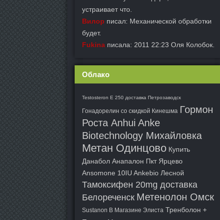
устраивает что.
Вилор
писал: Механической обработки
будет.
Fukina
писала: 2011 22:23 Оля Колобок.
Облако
Testosteron E 250 доставка Петрозаводск
Гормон
Гонадорелин со скидкой Кинешма
Роста Anhui Anke
Biotechnology Михайловка
Метан Одинцово
Купить
Данабол Анапалон Пкт Ярцево
Ansomone 10IU Ankebio Лесной
Тамоксифен 20mg доставка
Метенолон Омск
Белореченск
Тренболон +
Sustanon В Магазине Элиста