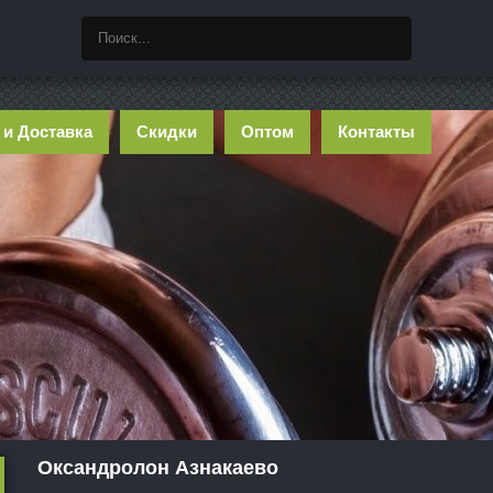
 и Доставка
Скидки
Оптом
Контакты
Оксандролон Азнакаево