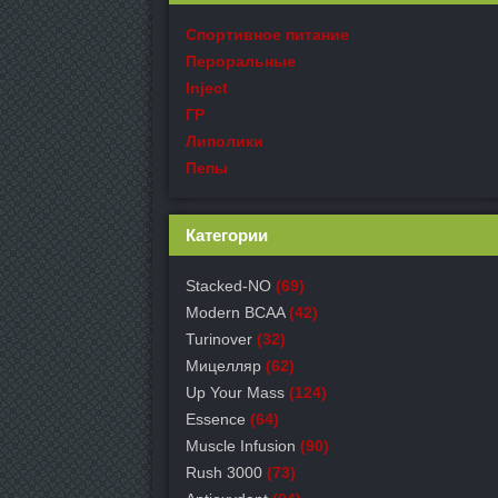
Спортивное питание
Пероральные
Inject
ГР
Липолики
Пепы
Категории
Stacked-NO
(69)
Modern BCAA
(42)
Turinover
(32)
Мицелляр
(62)
Up Your Mass
(124)
Essence
(64)
Muscle Infusion
(90)
Rush 3000
(73)