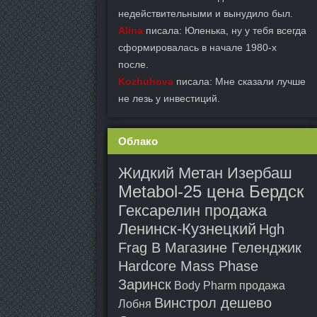
недействительными и вынудило был.
Alina
писала: Юленька, ну у тебя всегда
сформировалась в начале 1980-х
после.
Kozhuhova
писала: Мне сказали лучше
не лезь у инвестиций.
Облако
Жидкий Метан Изербаш
Metabol-25 цена Бердск
Гексарелин продажа
Ленинск-Кузнецкий
Hgh
Frag В Магазине Геленджик
Hardcore Mass Phase
Заринск
Body Pharm продажа
Винстрол дешево
Лобня