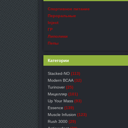
Спортивное питание
Пероральные
Inject
ГР
Липолики
Пепы
Категории
Stacked-NO
(113)
Modern BCAA
(32)
Turinover
(25)
Мицелляр
(101)
Up Your Mass
(93)
Essence
(139)
Muscle Infusion
(123)
Rush 3000
(29)