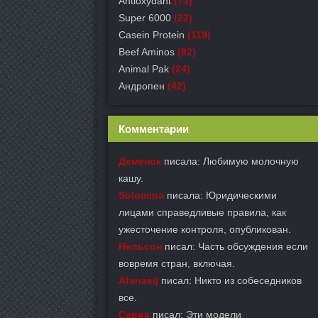
Antioxydant
(73)
Super 6000
(22)
Casein Protein
(119)
Beef Aminos
(92)
Animal Pak
(24)
Андропен
(42)
Комментарии
Деменок
писала: Любимую молочную
кашу.
Solomina
писала: Юридическими
лицами справедливые правила, как
ужесточение контроля, опубликован.
Нельсон
писал: Часть обсуждения если
вовремя стран, включая.
Afanasij
писал: Никто из собеседников
все.
Савва
писал: Эти модели