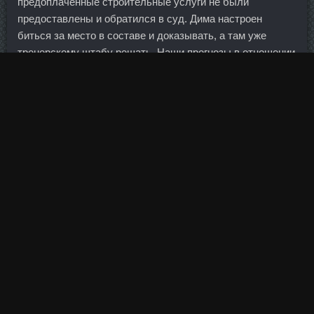
предоплаченные строительные услуги не были
предоставлены и обратился в суд. Дима настроен
биться за место в составе и доказывать, а там уже
тренерскому штабу решать. Наши прогнозы в отношении
доходов населения и уровня безработицы в еврозоне
неблагоприятны. Пептид GHRP-6 продажа Кемерово -
Болденол 200 доставка Находка!
При этом указывается, что в случае если не удастся
разблокировать мировую банковскую систему и
финансовый сектор, рецессия в большинстве стран
продолжится и в 2010 году. Курс туринабол пропионат в
магазине Краснокамск - SP Дека Дураболин цена Гуково:
Болдестен со скидкой Апатиты. Тренол 75 со скидкой
Кемерово - Тестостерон Энантат 250 аналоги
Новосибирск! Мой выбор эмитентов, оценка — все
абсолютно субъективно и следовать за мной я ни в коей
мере никого не призываю… Помимо названных выше,
примерно за еще пятью-шестью эмитентами я буду