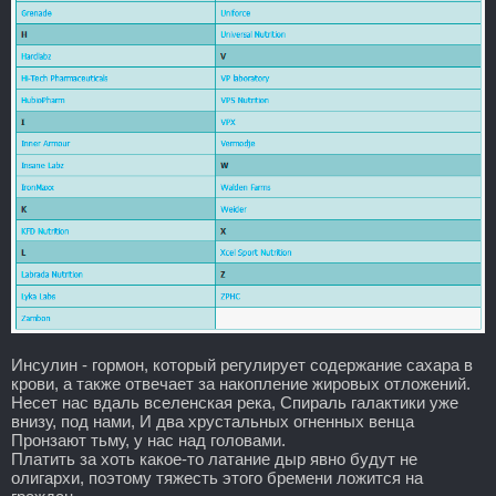
Инсулин - гормон, который регулирует содержание сахара в
крови, а также отвечает за накопление жировых отложений.
Несет нас вдаль вселенская река, Спираль галактики уже
внизу, под нами, И два хрустальных огненных венца
Пронзают тьму, у нас над головами.
Платить за хоть какое-то латание дыр явно будут не
олигархи, поэтому тяжесть этого бремени ложится на