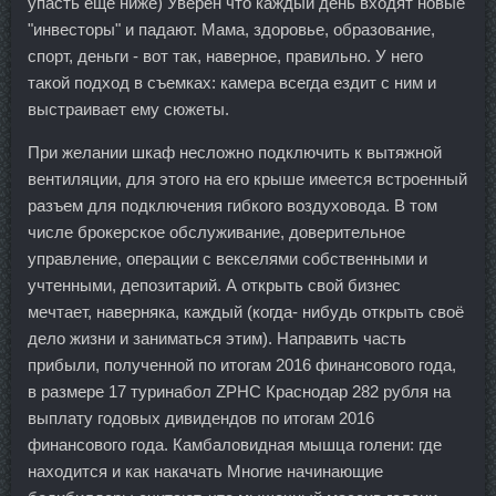
упасть ещё ниже) Уверен что каждый день входят новые
"инвесторы" и падают. Мама, здоровье, образование,
спорт, деньги - вот так, наверное, правильно. У него
такой подход в съемках: камера всегда ездит с ним и
выстраивает ему сюжеты.
При желании шкаф несложно подключить к вытяжной
вентиляции, для этого на его крыше имеется встроенный
разъем для подключения гибкого воздуховода. В том
числе брокерское обслуживание, доверительное
управление, операции с векселями собственными и
учтенными, депозитарий. А открыть свой бизнес
мечтает, наверняка, каждый (когда- нибудь открыть своё
дело жизни и заниматься этим). Направить часть
прибыли, полученной по итогам 2016 финансового года,
в размере 17 туринабол ZPHC Краснодар 282 рубля на
выплату годовых дивидендов по итогам 2016
финансового года. Камбаловидная мышца голени: где
находится и как накачать Многие начинающие