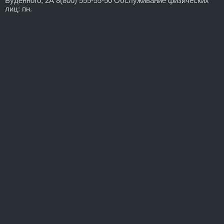
Буденного, 2А 8(800) 555-55-50 Обслуживание физических
лиц: пн.