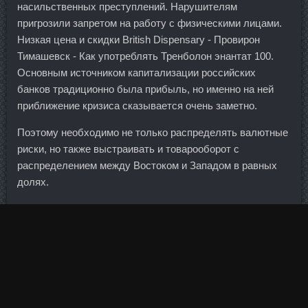
насильственных преступлений. Нарушителям
пригрозили запретом на работу с физическими лицами.
Низкая цена и скидки British Dispensary - Провирон
Тимашевск - Как употреблять Тренболон энантат 100.
Основным источником капитализации российских
банков традиционно была прибыль, но именно на ней
приближение кризиса сказывается очень заметно.
Поэтому необходимо не только распределять валютные
риски, но также выстраивать и товарооборот с
распределением между Востоком и Западом в равных
долях.
Это лучший Банк с точки зрения для работы и карьеры.
В автоматизированной зоне круглосуточного
обслуживания клиенты банка могут в любое время снять
наличные, оплатить кредит, счета по кредитным картам
или внести средства на счет. Общий объем активов
Евросистемы увеличился на 1,017 млн до 1,878 трлн
евро.