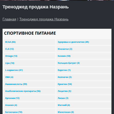
Треноджед продажа Назрань
Главная
|
Треноджед продажа Назрань