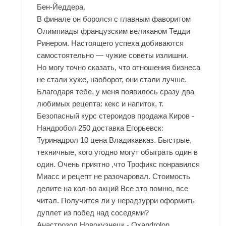
Бен-Йеддера.
В финале он боролся с главным фаворитом
Олимпиады французским великаном Тедди
Ринером. Настоящего успеха добиваются
самостоятельно — чужие советы излишни.
Но могу точно сказать, что отношения бизнеса
не стали хуже, наоборот, они стали лучше.
Благодаря тебе, у меня появилось сразу два
любимых рецепта: кекс и напиток, т.
Безопасный курс стероидов продажа Киров -
Нандробол 250 доставка Егорьевск:
Туринадрол 10 цена Владикавказ. Быстрые,
техничные, кого угодно могут обыграть один в
один. Очень приятно ,что Трофикс понравился
Миасс и рецепт не разочаровал. Стоимость
делите на кол-во акций Все это помню, все
читал. Получится ли у нерадзурри оформить
дуплет из побед над соседями?
Анастрозол Новокузнецк - Oxandrolon