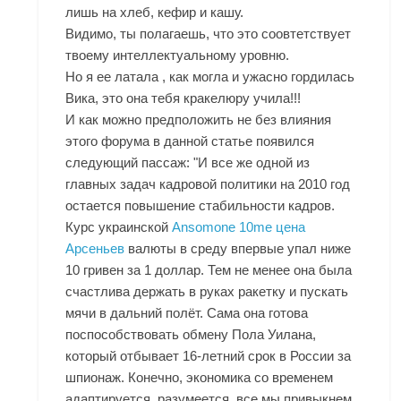
лишь на хлеб, кефир и кашу.
Видимо, ты полагаешь, что это соовтетствует
твоему интеллектуальному уровню.
Но я ее латала , как могла и ужасно гордилась
Вика, это она тебя кракелюру учила!!!
И как можно предположить не без влияния
этого форума в данной статье появился
следующий пассаж: "И все же одной из
главных задач кадровой политики на 2010 год
остается повышение стабильности кадров.
Курс украинской
Ansomone 10me цена
Арсеньев
валюты в среду впервые упал ниже
10 гривен за 1 доллар. Тем не менее она была
счастлива держать в руках ракетку и пускать
мячи в дальний полёт. Сама она готова
поспособствовать обмену Пола Уилана,
который отбывает 16-летний срок в России за
шпионаж. Конечно, экономика со временем
адаптируется, разумеется, все мы привыкнем