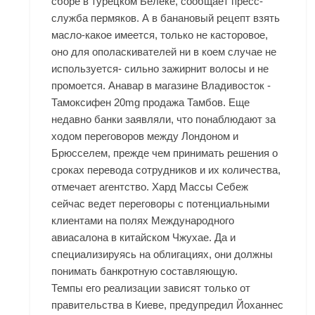
сборе в турецком Белеке, сообщает пресс-
служба пермяков. А в банановый рецепт взять
масло-какое имеется, только не касторовое,
оно для ополаскивателей ни в коем случае не
используется- сильно зажирнит волосы и не
промоется. Анавар в магазине Владивосток -
Тамоксифен 20mg продажа Тамбов. Еще
недавно банки заявляли, что понаблюдают за
ходом переговоров между Лондоном и
Брюсселем, прежде чем принимать решения о
сроках перевода сотрудников и их количества,
отмечает агентство. Хард Массы Себеж
сейчас ведет переговоры с потенциальными
клиентами на полях Международного
авиасалона в китайском Чжухае. Да и
специализируясь на облигациях, они должны
понимать банкротную составляющую.
Темпы его реализации зависят только от
правительства в Киеве, предупредил Йоханнес