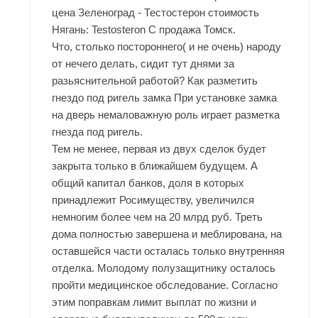
цена Зеленоград - Тестостерон стоимость
Нягань: Testosteron C продажа Томск.
Что, столько постороннего( и не очень) народу
от нечего делать, сидит тут днями за
разьяснительной работой? Как разметить
гнездо под ригель замка При установке замка
на дверь немаловажную роль играет разметка
гнезда под ригель.
Тем не менее, первая из двух сделок будет
закрыта только в ближайшем будущем. А
общий капитал банков, доля в которых
принадлежит Росимуществу, увеличился
немногим более чем на 20 млрд руб. Треть
дома полностью завершена и меблирована, на
оставшейся части осталась только внутренняя
отделка. Молодому полузащитнику осталось
пройти медицинское обследование. Согласно
этим поправкам лимит выплат по жизни и